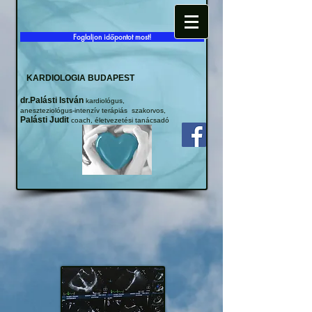
Foglaljon időpontot most!
KARDIOLOGIA BUDAPEST
dr.Palásti István
kardiológus,
aneszteziológus-intenzív terápiás szakorvos,
Palásti Judit
coach, életvezetési tanácsadó