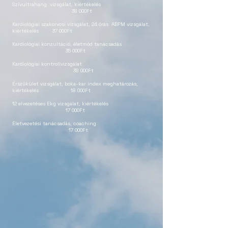
Szívultrahang vizsgálat, kiértékelés
38 000Ft
Kardiológiai szakorvosi vizsgálat, 24 órás ABPM vizsgálat,
kiértékelés 37 000Ft
Kardiológiai konzultáció, életmód tanácsadás
35 000Ft
Kardiológiai kontrollvizsgálat
38 000Ft
Érszűkület vizsgálat, boka-kar index meghatározás,
kiértékelés 18 000Ft
12 elvezetéses Ekg vizsgálat, kiértékelés
17 000Ft
Életvezetési tanácsadás, coaching
17 000Ft