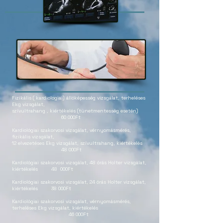
Fizikális ( kardiologiai) állóképesség vizsgálat, terheléses
Ekg vizsgálat,
szívultrahang , kiértékelés (tünetmentesség esetén)
60 000Ft
Kardiológiai szakorvosi vizsgálat, vérnyomásmérés,
fizikális vizsgálat,
12 elvezetéses Ekg vizsgálat, szívultrahang, kiértékelés
48 000Ft
Kardiológiai szakorvosi vizsgálat, 48 órás Holter vizsgálat,
kiértékelés 48 000Ft
Kardiológiai szakorvosi vizsgálat, 24 órás Holter vizsgálat,
kiértékelés 38 000Ft
Kardiológiai szakorvosi vizsgálat, vérnyomásmérés,
terheléses Ekg vizsgálat, kiértékelés
46 000Ft